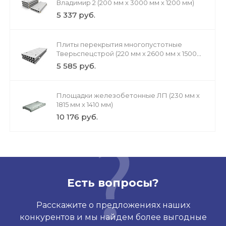
Владимир 2 (200 мм х 3000 мм х 1200 мм)
5 337 руб.
Плиты перекрытия многопустотные
Тверьспецстрой (220 мм х 2600 мм х 1500
мм)
5 585 руб.
Площадки железобетонные ЛП (230 мм х
1815 мм х 1410 мм)
10 176 руб.
Есть вопросы?
Расскажите о предложениях наших
конкурентов и мы найдем более выгодные