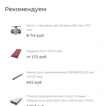
Рекомендуем
Кран с паровым обогревом (50 мм х 210
мм)
8 714 руб.
Гладкий лист (1000 мм)
от 272 руб.
Арматура оцинкованная (08Х18H10) (25 мм
х 1000 мм)
692 руб.
Плиты перекрытия многопустотные
Тверьспецстрой (220 мм х 2600 мм х 1000
мм)