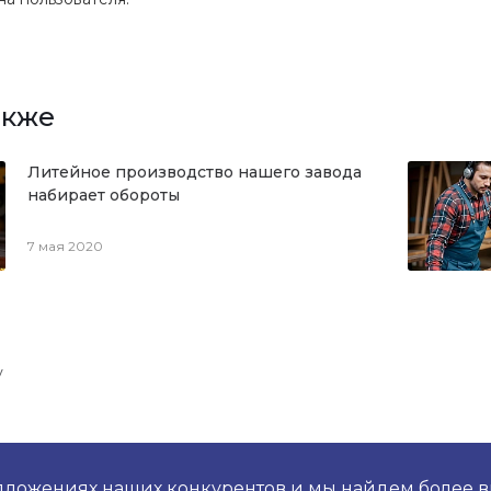
акже
Литейное производство нашего завода
набирает обороты
7 мая 2020
у
дложениях наших конкурентов и мы найдем более 