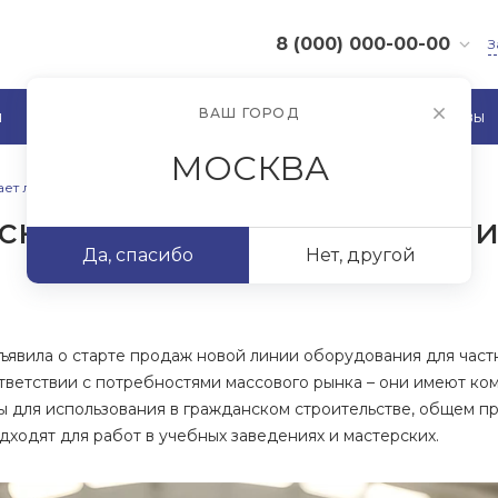
8 (000) 000-00-00
З
8 (000) 000-00-00
ВАШ ГОРОД
я
Акции
Производители
Отзывы
г. Москва, ул. Шапкина,
д. 11
МОСКВА
Пн-Пт: 9:30-18:30
Cб-Вс: Выходной
ает линию оборудования нового класса
sale@example.ru
кает линию оборудования
Да, спасибо
Нет, другой
ъявила о старте продаж новой линии оборудования для част
тветствии с потребностями массового рынка – они имеют комп
 для использования в гражданском строительстве, общем пр
дходят для работ в учебных заведениях и мастерских.