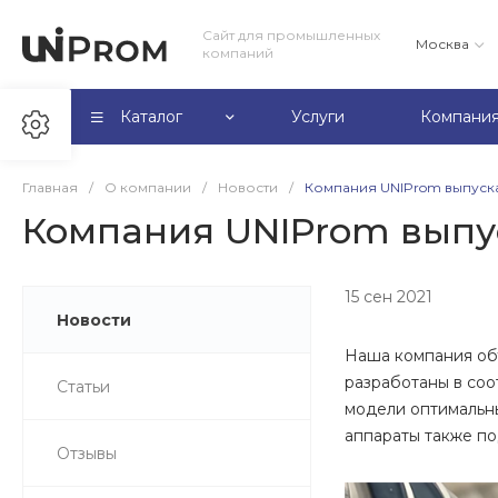
Сайт для промышленных
Москва
компаний
Каталог
Услуги
Компани
Главная
/
О компании
/
Новости
/
Компания UNIProm выпуск
Компания UNIProm выпус
15 сен 2021
Новости
Наша компания об
разработаны в соо
Статьи
модели оптимальны
аппараты также по
Отзывы