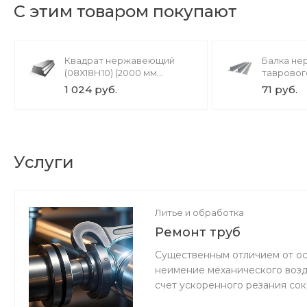
С этим товаром покупают
Квадрат нержавеющий
Балка н
(08Х18Н10) (2000 мм
тавровог
100x100 мм)
х 7000 мм
1 024 руб.
71 руб.
Услуги
Литье и обработка
Ремонт труб
Существенным отличием от ос
неимение механического возд
счет ускоренного резания со