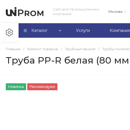
Сайт для промышленных
Москва
компаний
Каталог
Услуги
Компани
Главная
/
Каталог товаров
/
Трубный прокат
/
Трубы полип
Труба PP-R белая (80 мм 
Новинка
Рекомендуем