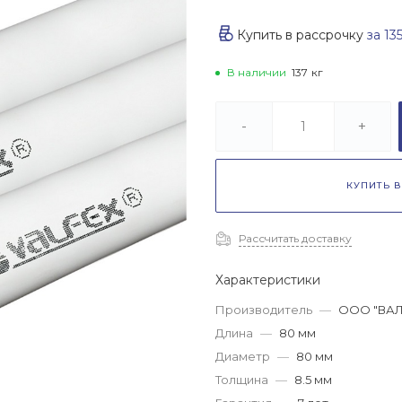
Купить в рассрочку
за
13
В наличии
137
кг
-
+
КУПИТЬ В
Рассчитать доставку
Характеристики
Производитель
—
ООО "ВАЛ
Длина
—
80 мм
Диаметр
—
80 мм
Толщина
—
8.5 мм