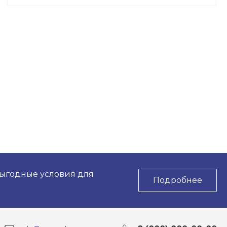
Комплект промежуточной
Подарок
секции для вышки тура ВСР-1
0 руб.
16 000 руб.
Выбрать
выгодные условия для
Подробнее