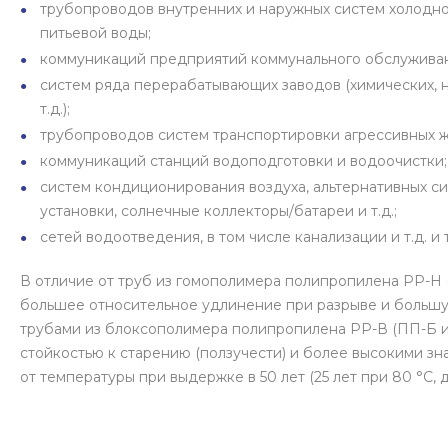
трубопроводов внутренних и наружных систем холодног
питьевой воды;
коммуникаций предприятий коммунального обслужива
систем ряда перерабатывающих заводов (химических, 
т.д.);
трубопроводов систем транспортировки агрессивных 
коммуникаций станций водоподготовки и водоочистки;
систем кондиционирования воздуха, альтернативных с
установки, солнечные коллекторы/батареи и т.д.;
сетей водоотведения, в том числе канализации и т.д. и т
В отличие от труб из гомополимера полипропилена РР-Н 
большее относительное удлинение при разрыве и большую 
трубами из блоксополимера полипропилена РР-В (ПП-Б и
стойкостью к старению (ползучести) и более высокими з
от температуры при выдержке в 50 лет (25 лет при 80 °C, д