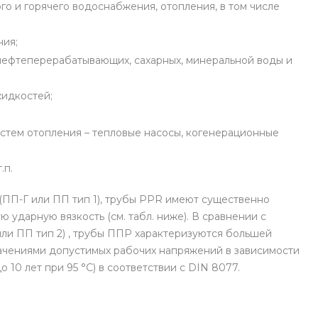
о и горячего водоснабжения, отопления, в том числе
ния;
нефтеперерабатывающих, сахарных, минеральной воды и
жидкостей;
истем отопления – тепловые насосы, когенерационные
.п.
(ПП-Г или ПП тип 1), трубы PPR имеют существенно
ударную вязкость (см. табл. ниже). В сравнении с
ли ПП тип 2) , трубы ППР характеризуются большей
начениями допустимых рабочих напряжений в зависимости
о 10 лет при 95 °С) в соответствии с DIN 8077.