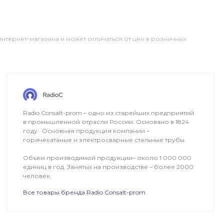
интернет-магазина и может отличаться от цен в розничных
ОПЛАТА
ДОСТАВКА
Radio Consalt-prom – одно из старейших предприятий
в промышленной отрасли России. Основано в 1824
году. Основная продукция компании –
горячекатаные и электросварные стальные трубы.
Объем производимой продукции– около 1 000 000
единиц в год. Занятых на производстве – более 2000
человек.
Все товары бренда Radio Consalt-prom