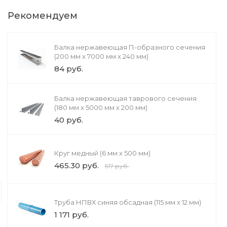
Рекомендуем
Шпилька ГОСТ 22042-76 (36
Балка нержавеющая П-образного сечения
мм х 80 мм)
(200 мм х 7000 мм х 240 мм)
310 руб.
84 руб.
Балка нержавеющая таврового сечения
(180 мм х 5000 мм х 200 мм)
40 руб.
Круг медный (6 мм х 500 мм)
Литье и обработка
465.30 руб.
517 руб.
Литье в формы
При литье в кокиль улучшается кач
форм. Также появляется возможнос
Труба НПВХ синяя обсадная (115 мм х 12 мм)
можно выполнять как вручную, так 
1 171 руб.