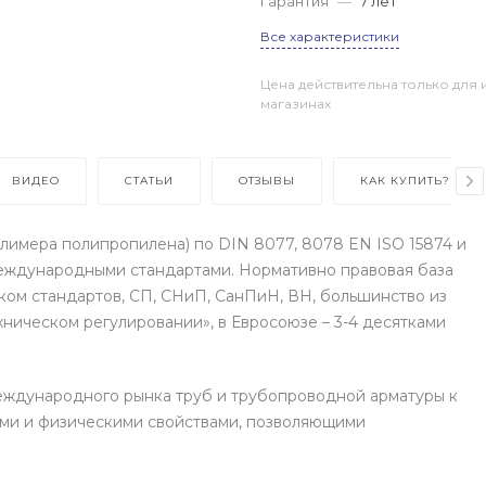
Гарантия
—
7 лет
Все характеристики
Цена действительна только для 
магазинах
ВИДЕО
СТАТЬИ
ОТЗЫВЫ
КАК КУПИТЬ?
лимера полипропилена) по DIN 8077, 8078 EN ISO 15874 и
международными стандартами. Нормативно правовая база
ком стандартов, СП, СНиП, СанПиН, ВН, большинство из
ническом регулировании», в Евросоюзе – 3-4 десятками
ждународного рынка труб и трубопроводной арматуры к
ми и физическими свойствами, позволяющими