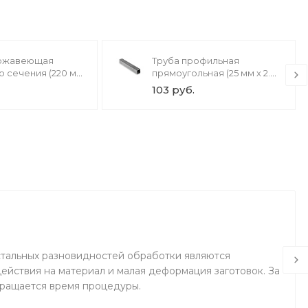
ержавеющая
Труба профильная
о сечения (220 мм
прямоугольная (25 мм х 2.5
 х 200 мм)
мм х 40 мм)
103 руб.
тальных разновидностей обработки являются
ействия на материал и малая деформация заготовок. За
кращается время процедуры.