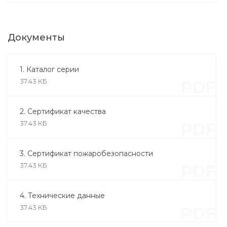
Документы
1. Каталог серии
37.43 КБ
PDF
Плиты перекрытия
2. Сертификат качества
многопустотные Рязань 2
37.43 КБ
PDF
(210 мм х 2600 мм х 1800 мм)
5 738 руб.
3. Сертификат пожаробезопасности
37.43 КБ
PDF
4. Технические данные
37.43 КБ
PDF
Литье и обработка