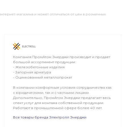
интернет-магазина и может отличаться от цен в розничных
ОПЛАТА
ДОСТАВКА
Компания ПромАтом Энерджи производит и продает
большой ассортимент продукции:
- Железобетонные изделия
- Запорная арматура
- Оцинкованный металлопрокат
В компании комфортные условия сотрудничества как
с юридическими, так и с частными лицами.
Дополнительно, ПромАтом Энерджи предлагает весь
спект услуг для монтажа собственной продукции.
Работают в промышленной сфере более 40 лет.
Все товары бренда Электролл Энерджи