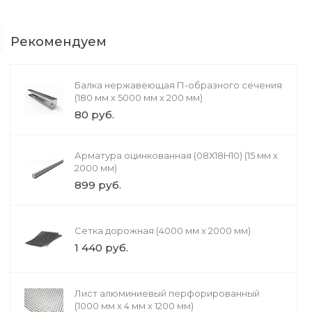
Литье в формы
При литье в кокиль улучшается кач
Рекомендуем
форм. Также появляется возможнос
можно выполнять как вручную, так 
Балка нержавеющая П-образного сечения
(180 мм х 5000 мм х 200 мм)
80 руб.
Арматура оцинкованная (08Х18H10) (15 мм х
2000 мм)
899 руб.
Комплект промежуточной
Подарок
секции для вышки тура ВСР-1
0 руб.
Сетка дорожная (4000 мм х 2000 мм)
16 000 руб.
Выбрать
1 440 руб.
Лист алюминиевый перфорированный
(1000 мм х 4 мм х 1200 мм)