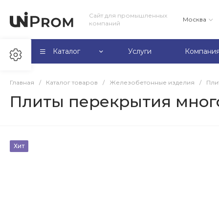
Сайт для промышленных
Москва
компаний
Каталог
Услуги
Компани
Главная
/
Каталог товаров
/
Железобетонные изделия
/
Пли
Плиты перекрытия многоп
Хит